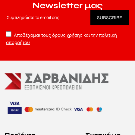
Newsletter μας
Αποδέχομαι τους
όρους χρήσης
και την
πολιτική
απορρήτου