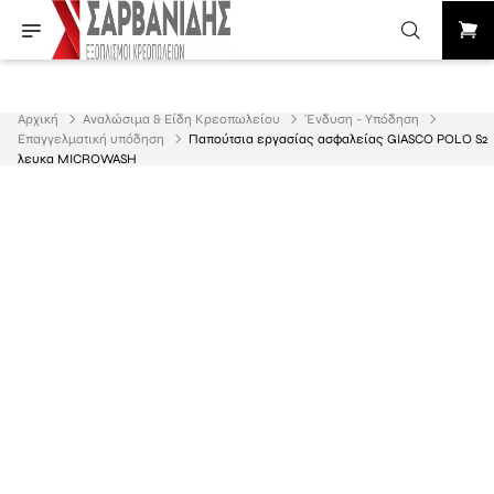
Αρχική
Αναλώσιμα & Είδη Κρεοπωλείου
Ένδυση - Υπόδηση
Επαγγελματική υπόδηση
Παπούτσια εργασίας ασφαλείας GIASCO POLO S2
λευκα MICROWASH