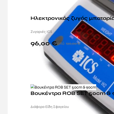
Ηλεκτρονικός ζυγός μπαταρί
Ζυγαριές ICS
96,00
€
120,00
€
Βουκέντρα ROB SET 50cm &
Διάφορα Είδη Σφαγείου