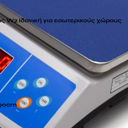
ας W2 Ιδανική για εσωτερικούς χώρους
 90cm