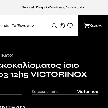
Service
Η Εταιρεία
Κατάλογος
Επικοινωνία
rands
Τα Έργα μας
Καλάθι
RINOX
εκοκαλίσματος ίσιο
03 12|15 VICTORINOX
Κατασκευαστής
Victorinox
ΟΝΤΕΛΟ