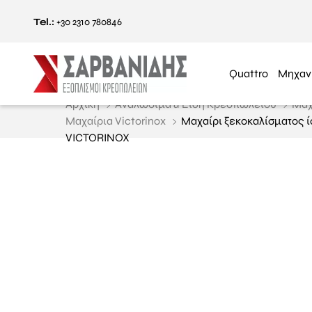
Tel.:
+30 2310 780846
Quattro
Μηχαν
Αρχική
Αναλώσιμα & Είδη Κρεοπωλείου
Μαχ
Μαχαίρια Victorinox
Μαχαίρι ξεκοκαλίσματος ίσ
VICTORINOX