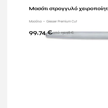
Μασάτι στρογγυλό χειροποίη
Μασάτια
Giesser Premium Cut
99,74
€
132,98
€