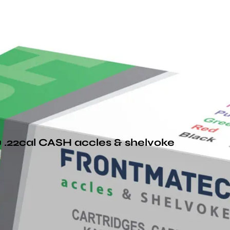
 .22cal CASH accles & shelvoke