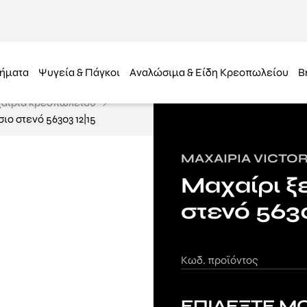
ήματα
Ψυγεία & Πάγκοι
Αναλώσιμα & Είδη Κρεοπωλείου
B
αίρια κρεοπωλείου
ιο στενό 56303 12|15
ΜΑΧΑΊΡΙΑ VICTO
Μαχαίρι ξ
στενό 563
Κωδ. προϊόντος
ΕΠΙΛΕΞΤΕ Μ