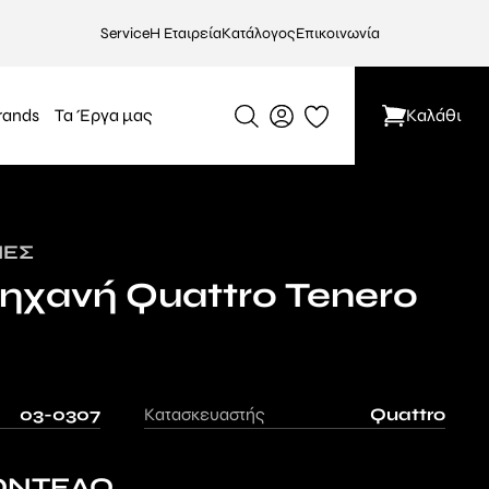
Service
Η Εταιρεία
Κατάλογος
Επικοινωνία
rands
Τα Έργα μας
Καλάθι
ΝΈΣ
ηχανή Quattro Tenero
03-0307
Κατασκευαστής
Quattro
ΟΝΤΕΛΟ