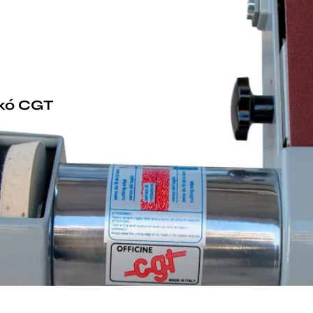
ικό CGT