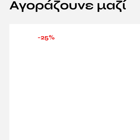
Αγοράζουνε μαζί
-25%