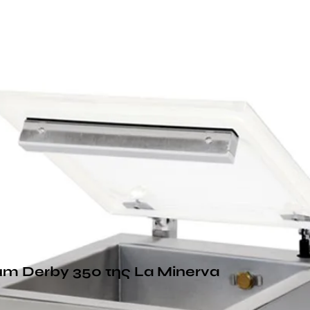
m Derby 350 της La Minerva