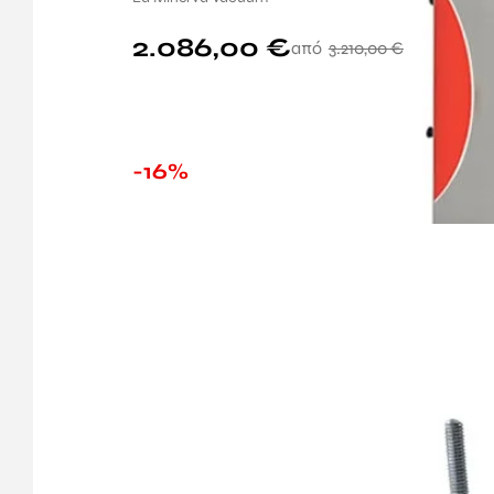
2.086,00
€
3.210,00
€
-16%