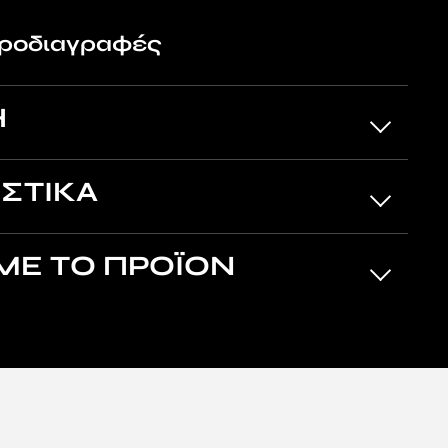
προδιαγραφές
Η
ΣΤΙΚΑ
ΜΕ ΤΟ ΠΡΟΪΟΝ