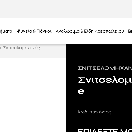
ήματα
Ψυγεία & Πάγκοι
Αναλώσιμα & Είδη Κρεοπωλείου
B
Σνιτσελομηχανές
ΣΝΙΤΣΕΛΟΜΗΧΑ
Σνιτσελομ
e
Κωδ. προϊόντος
ΕΠΙΛΕΞΤΕ Μ