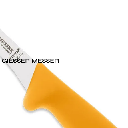
Μαχαίρι πουλερικών 3185 10 g GIESSER MESSER