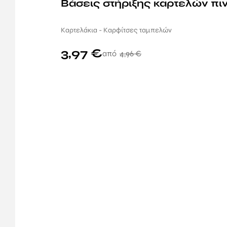
Βάσεις στήριξης καρτελών πιν
Καρτελάκια - Καρφίτσες ταμπελών
3,97
€
4,96
€