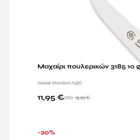
Giesser Standard Λαβή
11,95
€
15,93
€
-20%