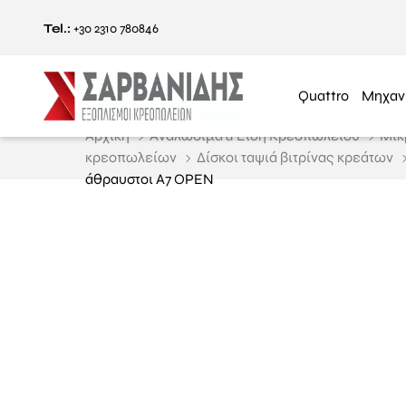
Tel.:
+30 2310 780846
Quattro
Μηχαν
Αρχική
Αναλώσιμα & Είδη Κρεοπωλείου
Μικ
κρεοπωλείων
Δίσκοι ταψιά βιτρίνας κρεάτων
άθραυστοι Α7 OPEN