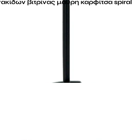
ακίδων βιτρίνας μαύρη καρφίτσα spiral