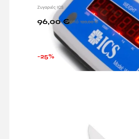
Ζυγαριές ICS
96,00
€
120,00
€
-25%