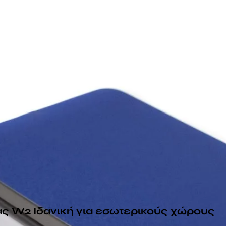
ας W2 Ιδανική για εσωτερικούς χώρους