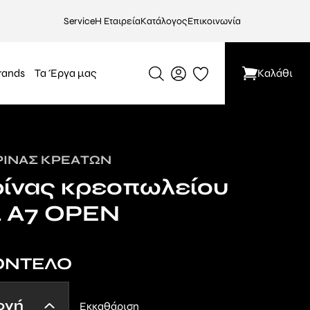
Service
Η Εταιρεία
Κατάλογος
Επικοινωνία
rands
Τα Έργα μας
Καλάθι
ΤΡΊΝΑΣ ΚΡΕΆΤΩΝ
τρίνας κρεοπωλείου
ι Α7 OPEN
ΟΝΤΕΛΟ
Εκκαθάριση