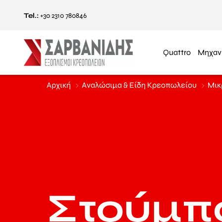
Tel.:
+30 2310 780846
Quattro
Μηχαν
Αρχική
Αναλώσιμα & Είδη Κρεοπωλείου
Μικ
Στούμπ