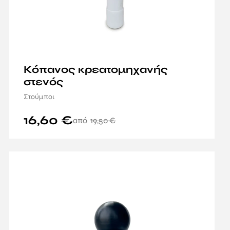
Κόπανος κρεατομηχανής
στενός
Στούμποι
16,60
€
19,50
€