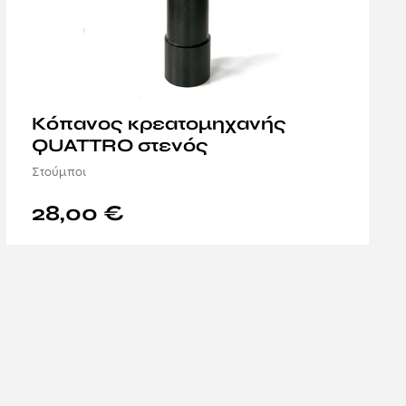
Κόπανος κρεατομηχανής
QUATTRO στενός
Στούμποι
28,00
€