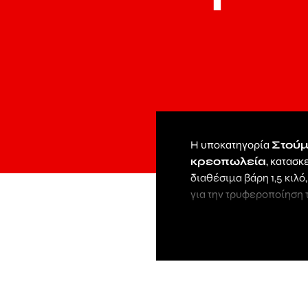
Η υποκατηγορία
Στούμ
κρεοπωλεία
, κατασ
διαθέσιμα βάρη 1,5 κιλό,
για την τρυφεροποίηση
Επιπλέον, στη ΣΑΡΒΑΝΙ
πολυαιθυλένιο
, κατ
προσφέρουν εύκολη χρή
κρέατος, ενώ η κατασκε
Η ΣΑΡΒΑΝΙΔΗΣ ξεχωρίζε