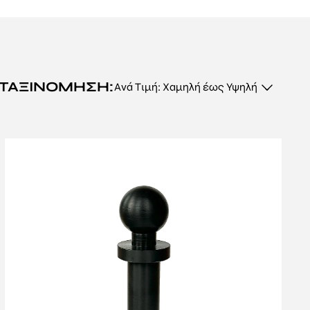
 μέχρι κόπανους
,
αλίζοντας
ωμένες λύσεις με
. Είτε αναζητάτε
ΤΑΞΙΝΌΜΗΣΗ:
λείου σας, είμαστε εδώ