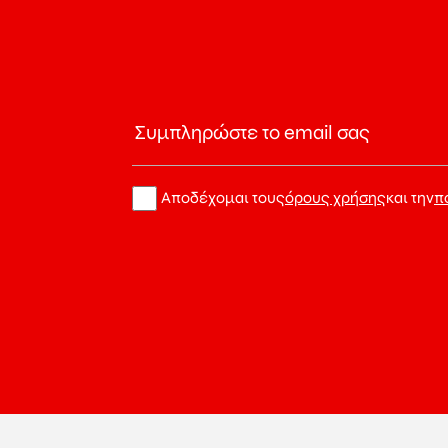
Αποδέχομαι τους
όρους χρήσης
και την
π