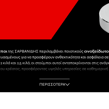
ποι
της ΣΑΡΒΑΝΙΔΗΣ περιλαμβάνει ποιοτικούς
ανοξείδωτο
κευασμένους για να προσφέρουν ανθεκτικότητα και ασφάλεια σε
 2 κιλά και 2,5 κιλά, οι στούμποι αυτοί ανταποκρίνονται στις αν
 του κρέατος, προσφέροντας υψηλές υπηρεσίες σε καθημερινή 
ΔΗΣ θα βρείτε κόπανους για
κρεατομηχανές
από ανθεκτικό
άλληλους για επαγγελματική χρήση. Οι
ΠΕΡΙΣΣΟΤΕΡΑ
κόπανοι
αυτοί έχουν σχ
ση και εφαρμογή, συμβάλλοντας στην ασφαλή και γρήγορη διαδ
υή τους εξασφαλίζει αντοχή στη φθορά.
ι για την παροχή
αξιόπιστων εργαλείων κρεοπωλείο