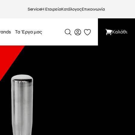
Service
Η Εταιρεία
Κατάλογος
Επικοινωνία
rands
Τα Έργα μας
Καλάθι