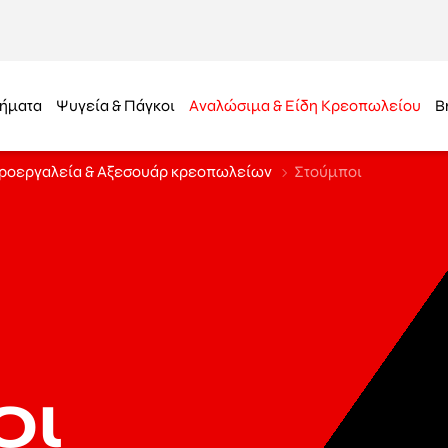
ήματα
Ψυγεία & Πάγκοι
Αναλώσιμα & Είδη Κρεοπωλείου
B
ροεργαλεία & Αξεσουάρ κρεοπωλείων
Στούμποι
οι