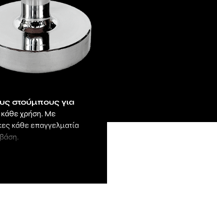
υς στούμπους για
 κάθε χρήση. Με
άγκες κάθε επαγγελματία
βάση.
 PVC και
εδιαστεί για να
ικασία κοπής κιμά
υ
που ανταποκρίνονται