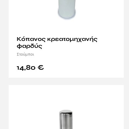
Κόπανος κρεατομηχανής
φαρδύς
Στούμποι
14,80
€