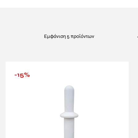
αγγελματικής κουζίνας. Όλα μας τα προϊόντα, από
στούμπους
α συνδυάζουν εργονομία με υψηλή ποιότητα κατασκευής, εξασφ
 μακροχρόνια χρήση.
πλισμό κρεοπωλείου
, η ΣΑΡΒΑΝΙΔΗΣ προσφέρει ολοκληρ
Εμφάνιση 5 προϊόντων
πανους
που καλύπτουν τις σύγχρονες ανάγκες του επαγγελματία
 είτε απλές λύσεις για την καθημερινή λειτουργία του κρεοπω
α καλύτερα προϊόντα της αγοράς.
-15%