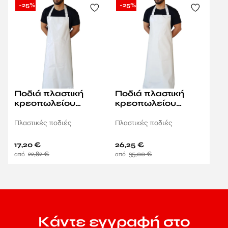
-25%
-25%
Ποδιά πλαστική
Ποδιά πλαστική
κρεοπωλείου
κρεοπωλείου
σφαγείου LEDOLIN
σφαγείου ISCHÜ
Πλαστικές ποδιές
Πλαστικές ποδιές
17,20
€
26,25
€
22,82
€
35,00
€
Κάντε εγγραφή στο