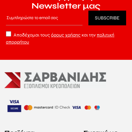
Newsletter μας
Αποδέχομαι τους
όρους χρήσης
και την
πολιτική
απορρήτου