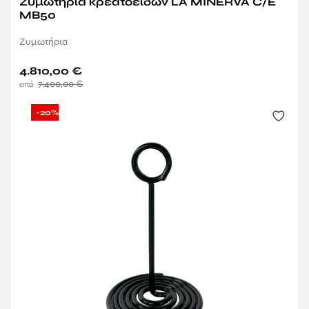
Ζυμωτήρια κρεατοειδών LA MINERVA C/E
MB50
Ζυμωτήρια
4.810,00
€
7.400,00
€
-20%