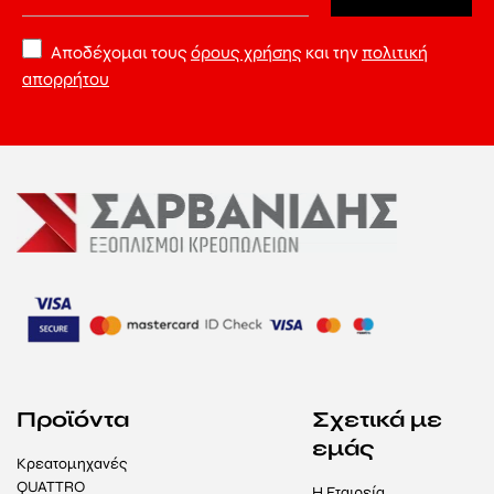
Αποδέχομαι τους
όρους χρήσης
και την
πολιτική
απορρήτου
Προϊόντα
Σχετικά με
εμάς
Κρεατομηχανές
QUATTRO
Η Εταιρεία