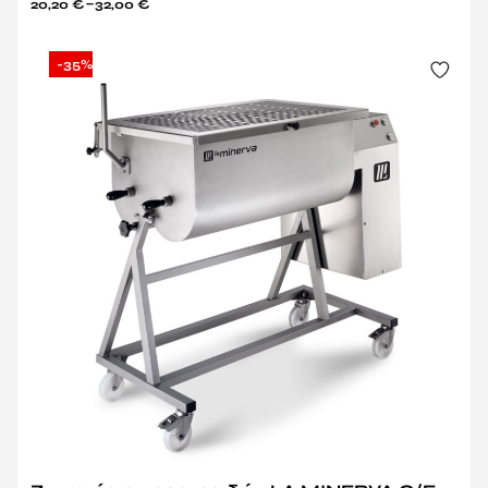
–
20,20
€
32,00
€
-35%