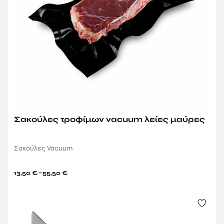
Σακούλες τροφίμων vacuum λείες μαύρες
Σακούλες Vacuum
–
13,50
€
55,50
€