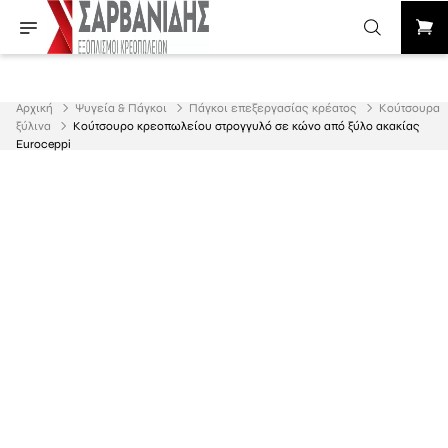
Αρχική
Ψυγεία & Πάγκοι
Πάγκοι επεξεργασίας κρέατος
Κούτσουρα
ξύλινα
Κούτσουρο κρεοπωλείου στρογγυλό σε κώνο από ξύλο ακακίας
Euroceppi