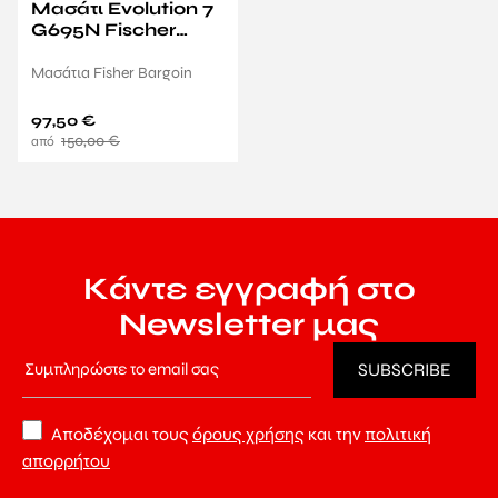
Μασάτι Evolution 7
G695N Fischer
Bargoin
Μασάτια Fisher Bargoin
97,50
€
150,00
€
Κάντε εγγραφή στο
Newsletter μας
Αποδέχομαι τους
όρους χρήσης
και την
πολιτική
απορρήτου