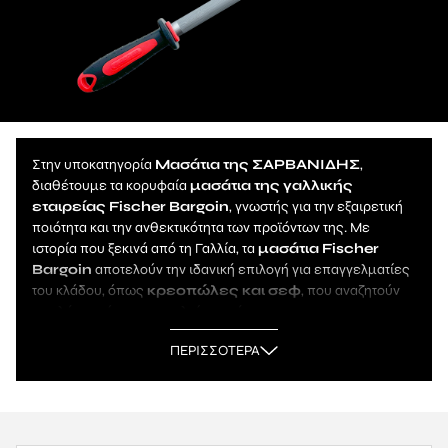
Στην υποκατηγορία
Μασάτια της ΣΑΡΒΑΝΙΔΗΣ
,
διαθέτουμε τα κορυφαία
μασάτια της γαλλικής
εταιρείας Fischer Bargoin
, γνωστής για την εξαιρετική
ποιότητα και την ανθεκτικότητα των προϊόντων της. Με
ιστορία που ξεκινά από τη Γαλλία, τα
μασάτια Fischer
Bargoin
αποτελούν την ιδανική επιλογή για επαγγελματίες
του κλάδου, όπως
κρεοπώλες και σεφ
, που αναζητούν
υψηλής ποιότητας εργαλεία κοπής.
Τα
μασάτια Fischer Bargoin
διακρίνονται για τα
ΠΕΡΙΣΣΟΤΕΡΑ
ανθεκτικά υλικά κατασκευής τους, καθώς και για τον
εργονομικό σχεδιασμό
που διευκολύνει τη χρήση τους.
Με ακρίβεια στην κοπή και ασφαλή λαβή, αυτά τα
μασάτια
εγγυώνται υψηλή απόδοση και αντοχή σε απαιτητικές