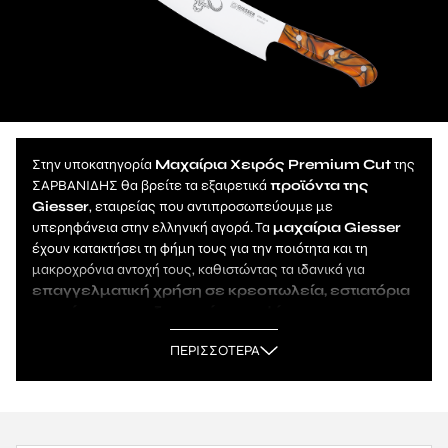
Στην υποκατηγορία
Μαχαίρια Χειρός Premium Cut
της
ΣΑΡΒΑΝΙΔΗΣ θα βρείτε τα εξαιρετικά
προϊόντα της
Giesser
, εταιρείας που αντιπροσωπεύουμε με
υπερηφάνεια στην ελληνική αγορά. Τα
μαχαίρια Giesser
έχουν κατακτήσει τη φήμη τους για την ποιότητα και τη
μακροχρόνια αντοχή τους, καθιστώντας τα ιδανικά για
επαγγελματική χρήση σε κρεοπωλεία, εστιατόρια
και χώρους επεξεργασίας τροφίμω
ν.
Η
σειρά Premium Cut της Giesser
ξεχωρίζει για τον
ΠΕΡΙΣΣΟΤΕΡΑ
εξαιρετικό σχεδιασμό και την απόδοσή της. Πρόκειται για
μαχαίρια με μοναδικά χαρακτηριστικά, κατασκευασμένα με
κορυφαία υλικά που διασφαλίζουν υψηλή αντοχή και
ακρίβεια στην κοπή. Τα προϊόντα της σειράς Premium Cut