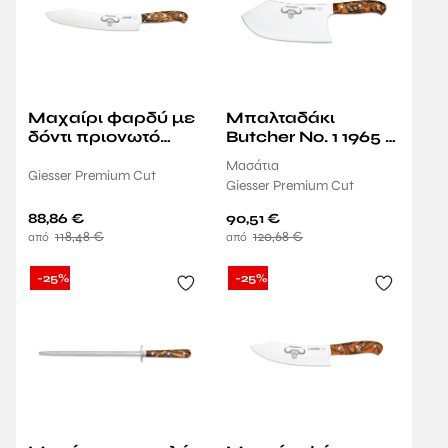
Μαχαίρι φαρδύ με
Μπαλταδάκι
δόντι πριονωτό
Butcher No. 1 1965 S
1930 S W 25cm SO
22cm SO Premium
Μασάτια
Premium Cut
Cut GIESSER
Giesser Premium Cut
Giesser Premium Cut
GIESSER MESSER
MESSER
88,86
€
90,51
€
118,48
€
120,68
€
-25%
-25%