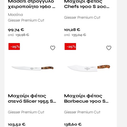
Μαχαίρι φέτας
Μασάτι στρογγυλό
Chefs 1900 S 20cm
χειροποίητο 1960 S
SO Premium Cut
25cm SO Premium
Μασάτια
GIESSER MESSER
Cut GIESSER
Giesser Premium Cut
Giesser Premium Cut
MESSER
101,28
€
99,74
€
135,04
€
132,98
€
-25%
-25%
Μαχαίρι φέτας
Μαχαίρι φέτας
στενό Slicer 1955 S
Barbecue 1900 S
31cm SO Premium
30cm SO Premium
Cut GIESSER
Cut GIESSER
Giesser Premium Cut
Giesser Premium Cut
MESSER
MESSER
103,52
€
138,60
€