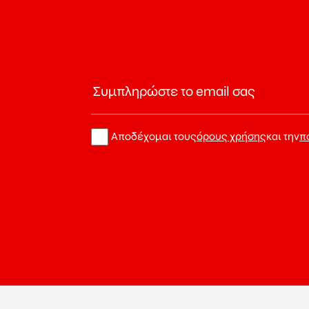
Αποδέχομαι τους
όρους χρήσης
και την
π