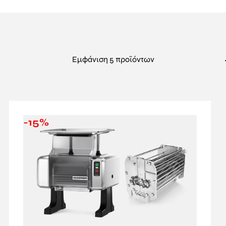
μβάνεται και η
σνιτσελομηχανή
της
Omas
, κατασκευασμέ
αι εύκολη χρήση. Ιδανική για χώρους που επιζητούν ευελιξία κ
εξαιρετική απόδοση σε συνδυασμό με απλή συντήρηση.
με τη
ΣΑΡΒΑΝΙΔΗΣ
για να ενημερωθείτε πλήρως και να βρε
Εμφάνιση 5 προϊόντων
 ανταποκρίνεται καλύτερα στις ανάγκες της επιχείρησής σας.
ότητας, είμαστε ο αξιόπιστος συνεργάτης σας σε εξοπλισμό επ
-15%