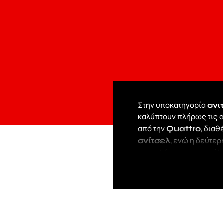
Στην υποκατηγορία
σνι
καλύπτουν πλήρως τις 
από την
Quattro
, δια
σνίτσελ
, ενώ η δεύτε
αποτελέσματα και απόλ
Επίσης, η γερμανική
Bi
κεφαλές και τεχνολογί
στην κοπή. Το στιβαρό τ
επαγγελματίες.