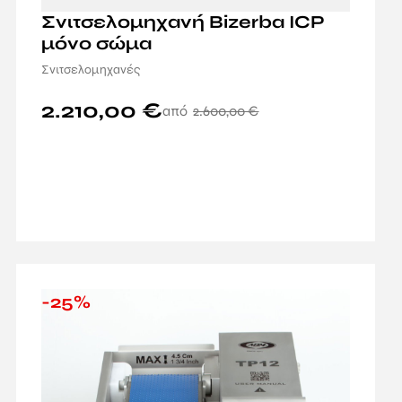
Σνιτσελομηχανή Bizerba ICP
μόνο σώμα
Σνιτσελομηχανές
2.210,00
€
2.600,00
€
-25%