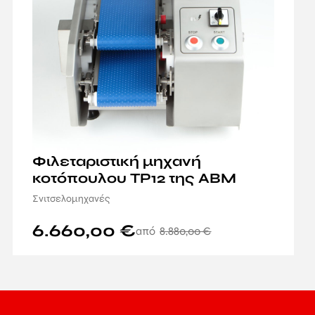
Φιλεταριστική μηχανή
κοτόπουλου TP12 της ABM
Σνιτσελομηχανές
6.660,00
€
8.880,00
€