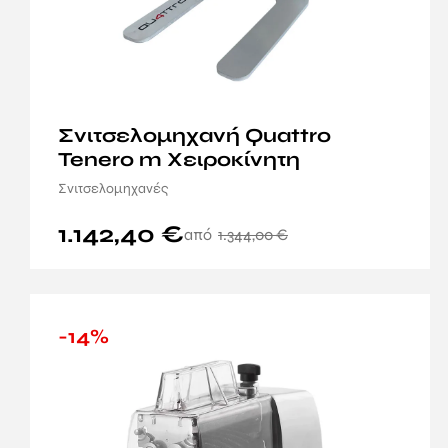
Σνιτσελομηχανή Quattro
Tenero m Χειροκίνητη
Σνιτσελομηχανές
1.142,40
€
1.344,00
€
-14%