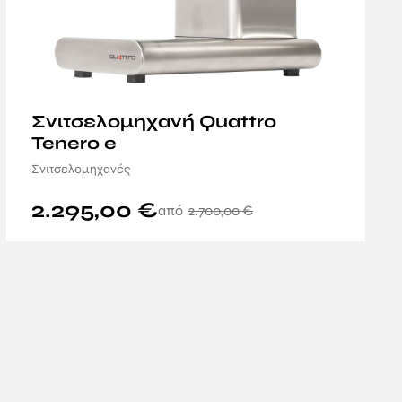
Σνιτσελομηχανή Quattro
Tenero e
Σνιτσελομηχανές
2.295,00
€
2.700,00
€