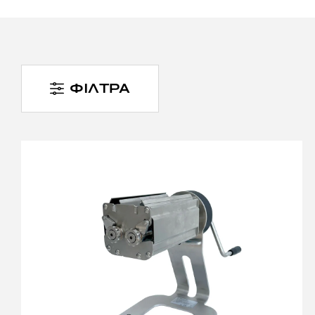
Στη συλλογή μας περιλα
αλουμίνιο για ελαφριά κ
επεξεργασία, παρέχει 
Επικοινωνήστε σήμερα 
σνιτσελομηχανή
που
ΦΙΛΤΡΑ
λύσεις και εγγύηση ποι