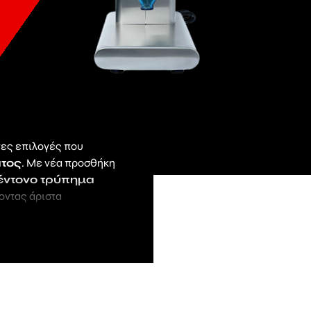
ες επιλογές που
ατος
. Με νέα προσθήκη
έντονο τρύπημα
οντας άριστα
ή
, εξοπλισμένη με δύο
πιο ακριβή αποτελέσματα
ύν κορυφαία επιλογή για