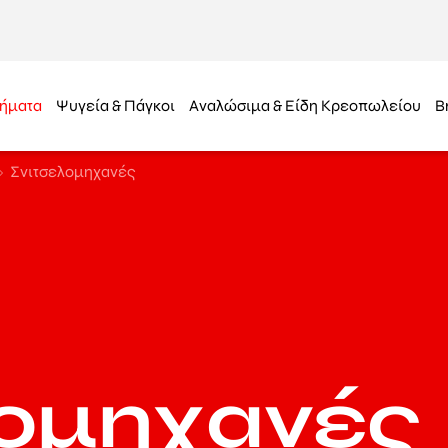
ήματα
Ψυγεία & Πάγκοι
Αναλώσιμα & Είδη Κρεοπωλείου
B
Σνιτσελομηχανές
λομηχανές