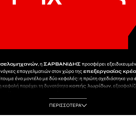
τσελομηχανών
, η
ΣΑΡΒΑΝΙΔΗΣ
προσφέρει εξειδικευμέν
ανάγκες επαγγελματιών στον χώρο της
επεξεργασίας κρέ
θέτουμε ένα μοντέλο με δύο κεφαλές: η πρώτη σχεδιάστηκε για
ρη κεφαλή παρέχει τη δυνατότητα
κοπής λωρίδων
, εξασφαλίζ
υτο έλεγχο στην παρασκευή.
zerba
προσφέρει μια εξαιρετικά αξιόπιστη
ΠΕΡΙΣΣΟΤΕΡΑ
σνιτσελομηχαν
α
inverter
, που επιτρέπει απόλυτη ρύθμιση της ταχύτητας για 
ης πλαίσιο και η αξιοπιστία των υλικών κατασκευής την καθιστο