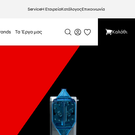
Service
Η Εταιρεία
Κατάλογος
Επικοινωνία
rands
Τα Έργα μας
Καλάθι