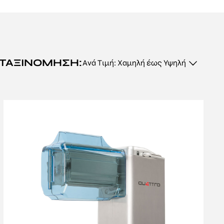
νη από ανθεκτικό
αι σταθερότητα στην
ίτε τη
 Με εξειδικευμένες
ΤΑΞΙΝΌΜΗΣΗ:
εξεργασίας τροφίμων.