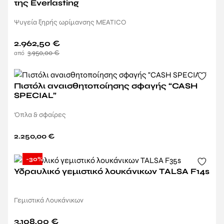
της Everlasting
Ψυγεία ξηρής ωρίμανσης MEATICO
2.962,50
€
3.950,00
€
Πιστόλι αναισθητοποίησης σφαγής “CASH
SPECIAL”
Όπλα & σφαίρες
2.250,00
€
-30%
Υδραυλικό γεμιστικό λουκάνικων TALSA F14s
Γεμιστικά Λουκάνικων
3.108,00
€