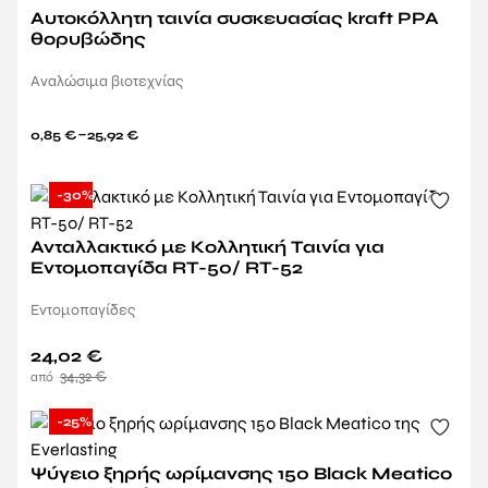
Αυτοκόλλητη ταινία συσκευασίας kraft PPA
θορυβώδης
Aναλώσιμα βιοτεχνίας
–
0,85
€
25,92
€
-30%
Ανταλλακτικό με Κολλητική Ταινία για
Εντομοπαγίδα RT-50/ RT-52
Εντομοπαγίδες
24,02
€
34,32
€
-25%
Ψύγειο ξηρής ωρίμανσης 150 Black Meatico