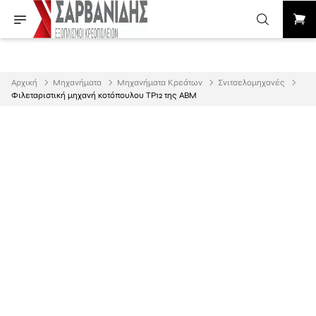
Αρχική
Μηχανήματα
Μηχανήματα Κρεάτων
Σνιτσελομηχανές
Φιλεταριστική μηχανή κοτόπουλου TP12 της ABM