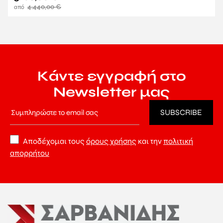
4.440,00
€
Κάντε εγγραφή στο
Newsletter μας
Αποδέχομαι τους
όρους χρήσης
και την
πολιτική
απορρήτου