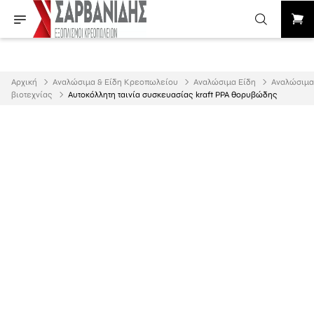
Αρχική
Αναλώσιμα & Είδη Κρεοπωλείου
Αναλώσιμα Είδη
Aναλώσιμα
βιοτεχνίας
Αυτοκόλλητη ταινία συσκευασίας kraft PPA θορυβώδης