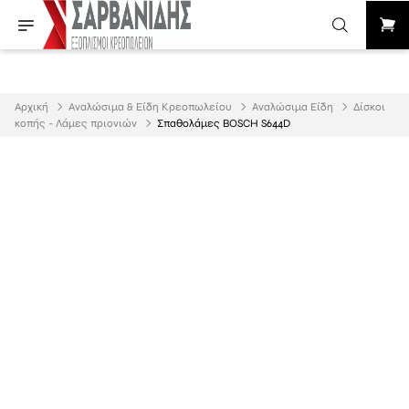
Αρχική
Αναλώσιμα & Είδη Κρεοπωλείου
Αναλώσιμα Είδη
Δίσκοι
κοπής - Λάμες πριονιών
Σπαθολάμες BOSCH S644D