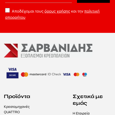
Αποδέχομαι τους
όρους χρήσης
και την
πολιτική
απορρήτου
Προϊόντα
Σχετικά με
εμάς
Κρεατομηχανές
QUATTRO
Η Εταιρεία