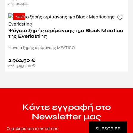
21,67
€
-25%
Ψύγειο ξηρής ωρίμανσης 150 Black Meatico
της Everlasting
Ψυγεία ξηρής ωρίμανσης MEATICO
2.962,50
€
3.950,00
€
Κάντε εγγραφή στο
Newsletter μας