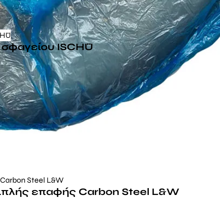
υ σφαγείου ISCHÜ
ιπλής επαφής Carbon Steel L&W