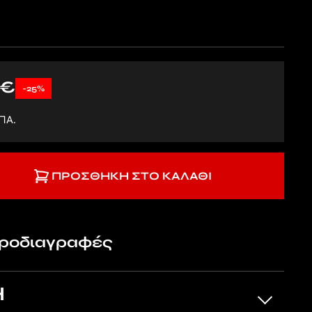
€
-25%
ΠΑ.
ΠΡΟΣΘΉΚΗ ΣΤΟ ΚΑΛΆΘΙ
προδιαγραφές
Η