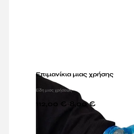
Επιμανίκια μιας χρήσης
Είδη μιας χρήσεως
112,00
€
8,00
€
–