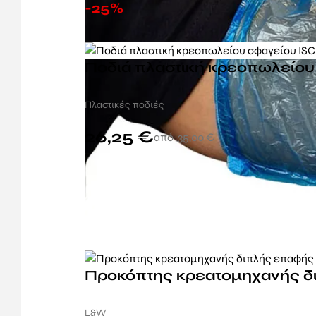
-25%
Ποδιά πλαστική κρεοπωλείο
Πλαστικές ποδιές
26,25
€
35,00
€
Προκόπτης κρεατομηχανής δ
L&W