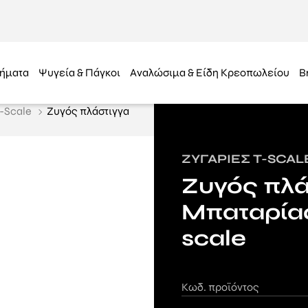
ήματα
Ψυγεία & Πάγκοι
Αναλώσιμα & Είδη Κρεοπωλείου
B
-Scale
Ζυγός πλάστιγγα
ΖΥΓΑΡΙΈΣ T-SCAL
Ζυγός πλά
Μπαταρία
scale
Κωδ. προϊόντος