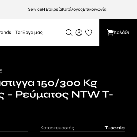
Service
Η Εταιρεία
Κατάλογος
Επικοινωνία
rands
Τα Έργα μας
Καλάθι
E
στιγγα 150/300 Kg
ς – Ρεύματος NTW T-
Κατασκευαστής
T-scale