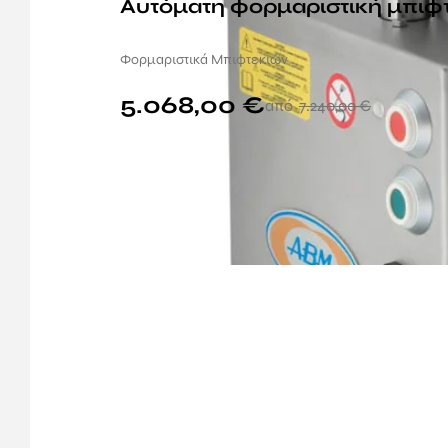
Αυτόματη φορμαριστική μπιφ
Φορμαριστικά Μπιφτεκιών
5.068,00
€
7.240,00
€