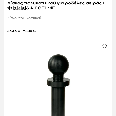
Δίσκος πολυκοπτικού για ροδέλες σειράς E
1|2|3|4|5|6 AK CELME
Δίσκοι πολυκοπτικού
–
65,45
€
74,80
€