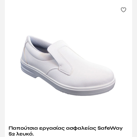
Παπούτσια εργασίας ασφαλείας SafeWay
S2 λευκά.