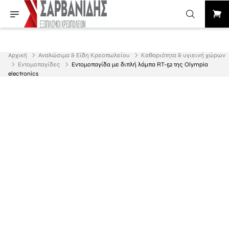
Αρχική
Αναλώσιμα & Είδη Κρεοπωλείου
Καθαριότητα & υγιεινή χώρων
Εντομοπαγίδες
Εντομοπαγίδα με διπλή λάμπα RT-52 της Olympia
electronics