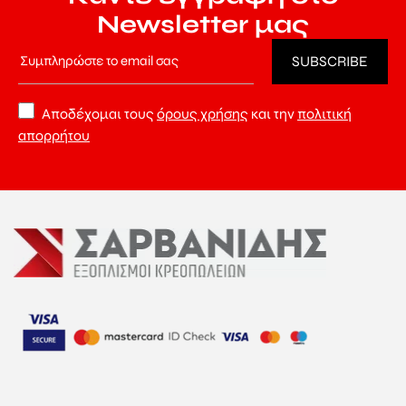
Newsletter μας
Αποδέχομαι τους
όρους χρήσης
και την
πολιτική
απορρήτου