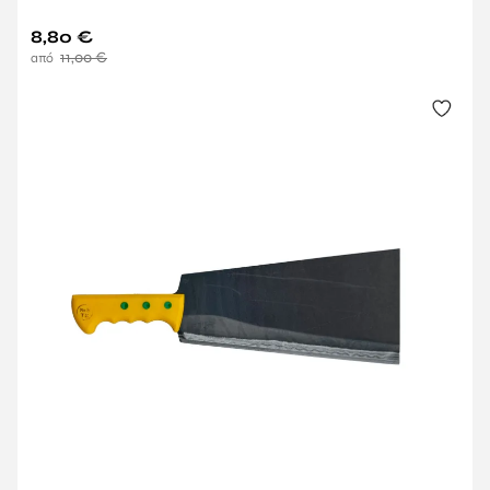
8,80
€
11,00
€