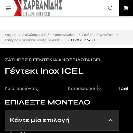
Αρχική
Αναλώσιμα & Είδη Κρεοπωλείου
Σατήρες & γεντέκια
Σατήρες & γεντέκια ανοξείδωτα ICEL
Γέντεκι Inox ICEL
ΣΑΤΉΡΕΣ & ΓΕΝΤΈΚΙΑ ΑΝΟΞΕΊΔΩΤΑ ICEL
Γέντεκι Inox ICEL
Κωδ. προϊόντος
Κατασκευαστής
Icel
ΕΠΙΛΕΞΤΕ ΜΟΝΤΕΛΟ