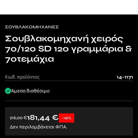
ΣΟΥΒΛΑΚΟΜΗΧΑΝΈΣ
Σουβλακομηχανή χειρός
70/120 SD 120 γραμμάρια &
70τεμάχια
Κωδ. προϊόντος
14-1171
Άμεσα διαθέσιμο
181,44
€
216,00
€
-16%
Δεν περιλαμβάνεται ΦΠΑ.