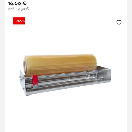
16,60
€
19,50
€
-20%