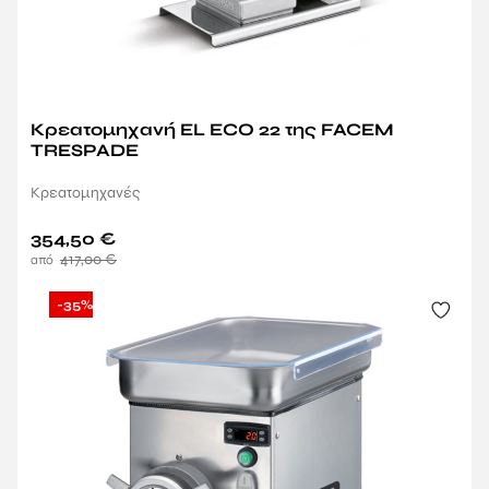
Κρεατομηχανή EL ECO 22 της FACEM
TRESPADE
Κρεατομηχανές
354,50
€
417,00
€
-35%