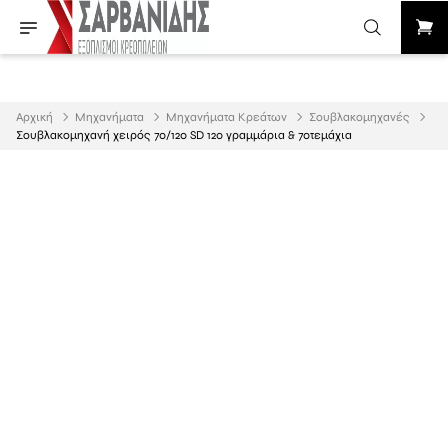
Αρχική
Μηχανήματα
Μηχανήματα Κρεάτων
Σουβλακομηχανές
Σουβλακομηχανή χειρός 70/120 SD 120 γραμμάρια & 70τεμάχια