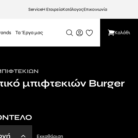
Service
Η Εταιρεία
Κατάλογος
Επικοινωνία
rands
Τα Έργα μας
Καλάθι
ΜΠΙΦΤΕΚΙΏΝ
ικό μπιφτεκιών Burger
ΟΝΤΕΛΟ
Εκκαθάριση