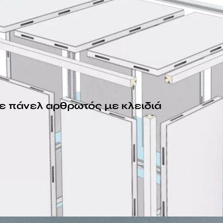
ε πάνελ αρθρωτός με κλειδιά