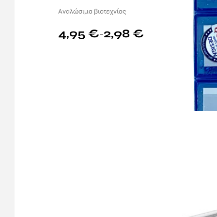
Aναλώσιμα βιοτεχνίας
4,95
€
2,98
€
–