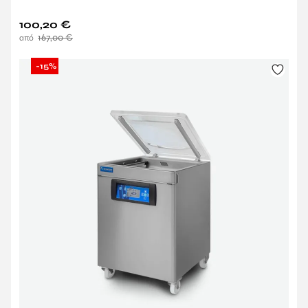
100,20
€
167,00
€
-15%