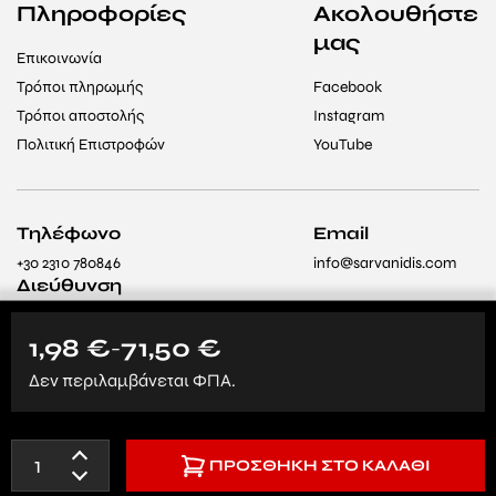
Πληροφορίες
Ακολουθήστε
μας
Επικοινωνία
Τρόποι πληρωμής
Facebook
Τρόποι αποστολής
Instagram
Πολιτική Επιστροφών
YouTube
Τηλέφωνο
Email
+30 2310 780846
info@sarvanidis.com
Διεύθυνση
8ο χλμ Θεσσαλονίκης –
Λαγκαδά, Θεσσαλονίκη
1,98
€
71,50
€
–
564 29 (Δίπλα στο
Δεν περιλαμβάνεται ΦΠΑ.
Ίδρυμα «Άγιος
Παντελεήμονας»)
ΠΡΟΣΘΉΚΗ ΣΤΟ ΚΑΛΆΘΙ
All rights reserved © 2024
Created by 3ds