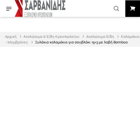
Αρχική
Αναλώσιμα & Είδη Κρεοπωλείου
Αναλώσιμα Είδη
Καλαμάκια
- Μεμβράνες
Ξυλάκια καλαμάκια για σουβλάκι 15×3 με λαβή Bamboo