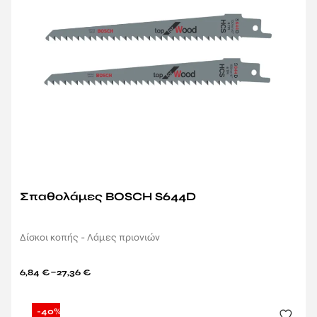
Σπαθολάμες BOSCH S644D
Δίσκοι κοπής - Λάμες πριονιών
–
6,84
€
27,36
€
-40%