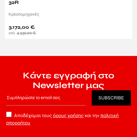
32R
Κρεατομηχανές
3.172,00
€
4.532,00
€
Κάντε εγγραφή στο
Newsletter μας
Αποδέχομαι τους
όρους χρήσης
και την
πολιτική
απορρήτου