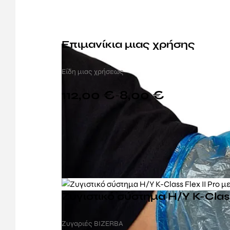
Επιμανίκια μιας χρήσης
Είδη μιας χρήσεως
112,00
€
8,00
€
–
Ζυγιστικό σύστημα Η/Υ K-Class
Ζυγαριές BIZERBA