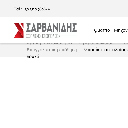
Tel.:
+30 2310 780846
Quattro
Μηχαν
Αρχική
Αναλώσιμα & Είδη Κρεοπωλείου
Ένδ
Επαγγελματική υπόδηση
Μποτάκια ασφαλείας 
λευκά