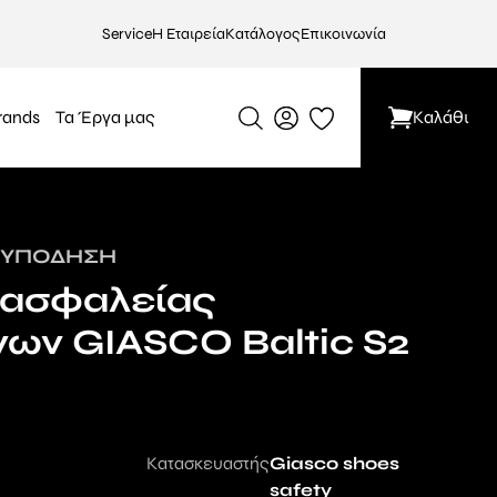
Service
Η Εταιρεία
Κατάλογος
Επικοινωνία
rands
Τα Έργα μας
Καλάθι
 ΥΠΌΔΗΣΗ
 ασφαλείας
ων GIASCO Baltic S2
Κατασκευαστής
Giasco shoes
safety