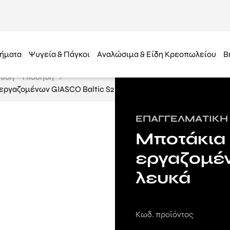
ήματα
Ψυγεία & Πάγκοι
Αναλώσιμα & Είδη Κρεοπωλείου
B
υση - Υπόδηση
εργαζομένων GIASCO Baltic S2
ΕΠΑΓΓΕΛΜΑΤΙΚΉ
Μποτάκια
εργαζομέν
λευκά
Κωδ. προϊόντος