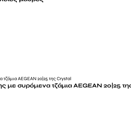
ς με συρόμενα τζάμια AEGEAN 20|25 της