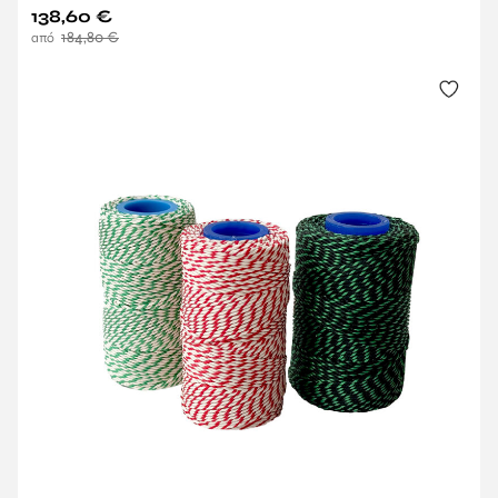
138,60
€
184,80
€