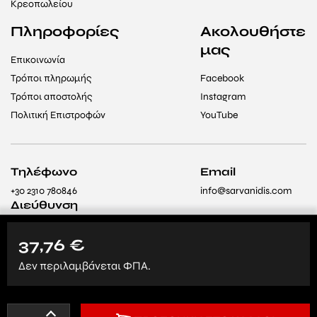
Κρεοπωλείου
Πληροφορίες
Ακολουθήστε
μας
Επικοινωνία
Τρόποι πληρωμής
Facebook
Τρόποι αποστολής
Instagram
Πολιτική Επιστροφών
YouTube
Τηλέφωνο
Email
+30 2310 780846
info@sarvanidis.com
Διεύθυνση
8ο χλμ Θεσσαλονίκης –
Λαγκαδά, Θεσσαλονίκη
37,76
€
564 29 (Δίπλα στο
Δεν περιλαμβάνεται ΦΠΑ.
Ίδρυμα «Άγιος
Παντελεήμονας»)