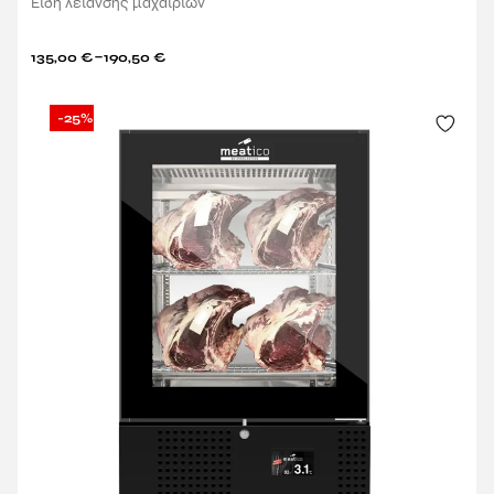
Είδη λείανσης μαχαιριών
–
135,00
€
190,50
€
-25%