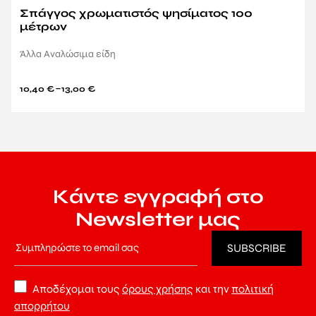
Σπάγγος χρωματιστός ψησίματος 100
μέτρων
Άλλα Αναλώσιμα είδη
–
10,40
€
13,00
€
Κάντε εγγραφή στο
Newsletter μας
Αποδέχομαι τους
όρους χρήσης
και την
πολιτική
απορρήτου