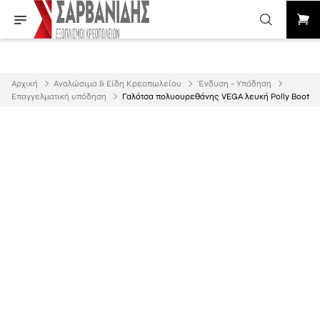
Αρχική
Αναλώσιμα & Είδη Κρεοπωλείου
Ένδυση - Υπόδηση
Επαγγελματική υπόδηση
Γαλότσα πολυουρεθάνης VEGA λευκή Polly Boot