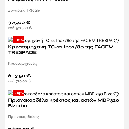
Ζυγαριές T-Scale
375,00
€
500,00
€
-15%
Κρεατομηχανή TC-22 Inox/80 της FACEM
TRESPADE
Κρεατομηχανές
603,50
€
710,00
€
-15%
Πριονοκορδέλα κρέατος και οστών MBP320
Bizerba
Πριονοκορδέλες
7.625,00
€