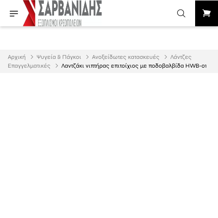
Αρχική
Ψυγεία & Πάγκοι
Ανοξείδωτες κατασκευές
Λάντζες
Επαγγελματικές
Λαντζάκι νιπτήρας επιτοίχιος με ποδοβαλβίδα HWB-01