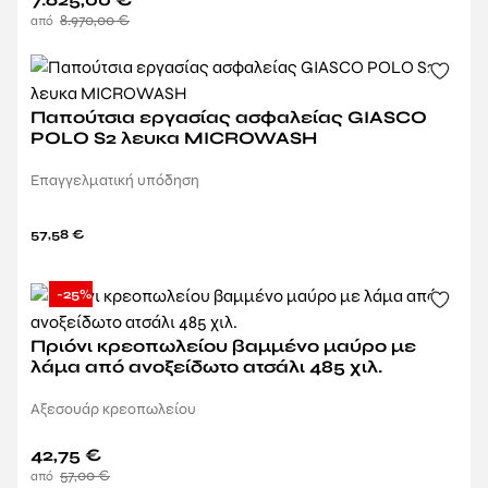
8.970,00
€
Παπούτσια εργασίας ασφαλείας GIASCO
POLO S2 λευκα MICROWASH
Επαγγελματική υπόδηση
57,58
€
-25%
Πριόνι κρεοπωλείου βαμμένο μαύρο με
λάμα από ανοξείδωτο ατσάλι 485 χιλ.
Αξεσουάρ κρεοπωλείου
42,75
€
57,00
€