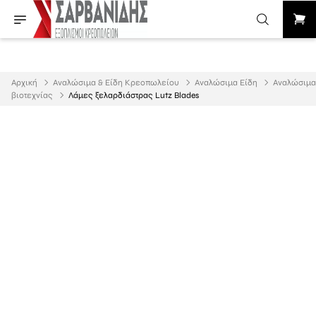
Αρχική
Αναλώσιμα & Είδη Κρεοπωλείου
Αναλώσιμα Είδη
Aναλώσιμα
βιοτεχνίας
Λάμες ξελαρδιάστρας Lutz Blades