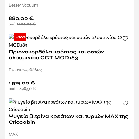
Besser Vacuum
880,00
€
1.100,00
€
-20%
Πριονοκορδέλα κρέατος και οστών
αλουμινίου CGT MOD.183
Πριονοκορδέλες
1.519,00
€
1.898,50
€
Ψυγείο βιτρίνα κρεάτων και τυριών MAX της
Criocabin
MAX