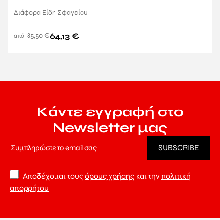
Διάφορα Είδη Σφαγείου
85,50
€
64,13
€
Κάντε εγγραφή στο
Newsletter μας
Αποδέχομαι τους
όρους χρήσης
και την
πολιτική
απορρήτου