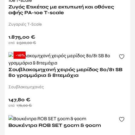
Ζυγός Ετικέτας με εκτυπωτή και οθόνες
αφής PA-10e T-scale
Ζυγαριές T-Scale
1.875,00
€
2.500,00
€
-16%
Σουβλακομηχανή χειρός μερίδος 80/81 SB
80 γραμμάρια & 81τεμάχια
Σουβλακομηχανές
147,80
€
176,00
€
Βουκέντρα ROB SET 50cm & 90cm