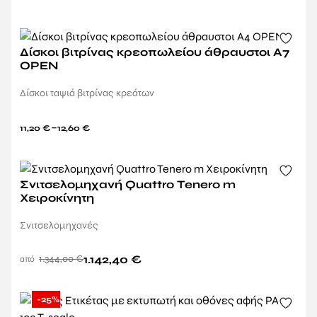
Δίσκοι βιτρίνας κρεοπωλείου άθραυστοι Α7
OPEN
Δίσκοι ταψιά βιτρίνας κρεάτων
–
11,20
€
12,60
€
Σνιτσελομηχανή Quattro Tenero m
Χειροκίνητη
Σνιτσελομηχανές
1.344,00
€
1.142,40
€
-25%