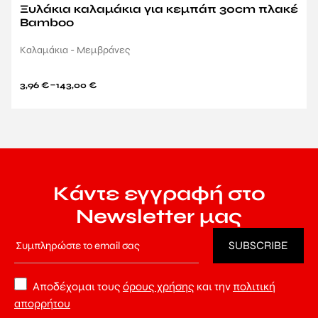
Ξυλάκια καλαμάκια για κεμπάπ 30cm πλακέ
Bamboo
Καλαμάκια - Μεμβράνες
–
3,96
€
143,00
€
Κάντε εγγραφή στο
Newsletter μας
Αποδέχομαι τους
όρους χρήσης
και την
πολιτική
απορρήτου