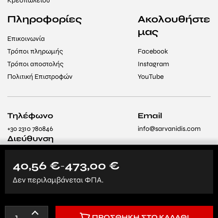
Κρεοπωλείου
Πληροφορίες
Ακολουθήστε
μας
Επικοινωνία
Τρόποι πληρωμής
Facebook
Τρόποι αποστολής
Instagram
Πολιτική Επιστροφών
YouTube
Τηλέφωνο
Email
+30 2310 780846
info@sarvanidis.com
Διεύθυνση
8ο χλμ Θεσσαλονίκης –
Λαγκαδά, Θεσσαλονίκη
40,56
€
473,00
€
–
564 29 (Δίπλα στο
Δεν περιλαμβάνεται ΦΠΑ.
Ίδρυμα «Άγιος
Παντελεήμονας»)
ΠΡΟΣΘΉΚΗ ΣΤΟ ΚΑΛΆΘΙ
All rights reserved © 2024
Created by 3ds