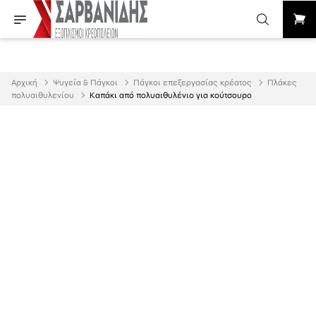
Αρχική
Ψυγεία & Πάγκοι
Πάγκοι επεξεργασίας κρέατος
Πλάκες
πολυαιθυλενίου
Καπάκι από πολυαιθυλένιο για κούτσουρο