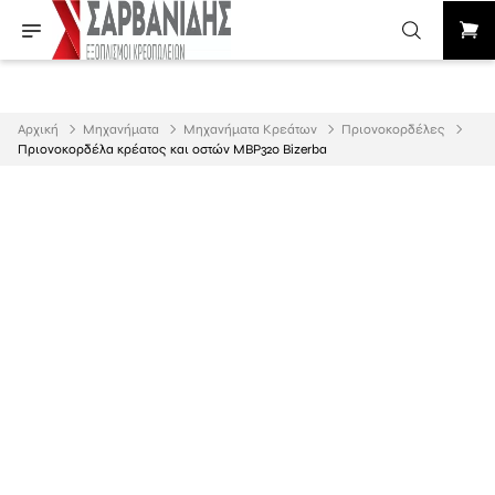
Αρχική
Μηχανήματα
Μηχανήματα Κρεάτων
Πριονοκορδέλες
Πριονοκορδέλα κρέατος και οστών MBP320 Bizerba