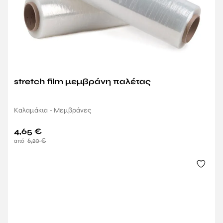
stretch film μεμβράνη παλέτας
Καλαμάκια - Μεμβράνες
4,65
€
6,20
€