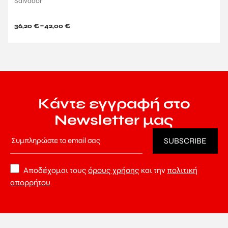
Salvador
–
36,20
€
42,00
€
Κάντε εγγραφή στο
Newsletter μας
Αποδέχομαι τους
όρους χρήσης
και την
πολιτική
απορρήτου