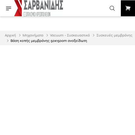
Αρχική
Μηχανήματα
Vacuum - Συσκευαστικά
Συσκευές μεμβράνης
Βάση κοπής μεμβράνης 50x1500m ανοξείδωτη