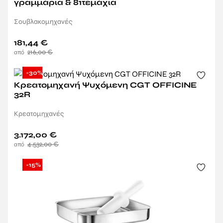
γραμμάρια & 81τεμάχια
Σουβλακομηχανές
181,44
€
216,00
€
-30%
Κρεατομηχανή Ψυχόμενη CGT OFFICINE
32R
Κρεατομηχανές
3.172,00
€
4.532,00
€
-15%