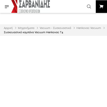
Αρχική
Μηχανήματα
Vacuum - Συσκευαστικά
Henkovac Vacuum
Συσκευαστικό καμπάνα Vacuum Henkovac Τ4