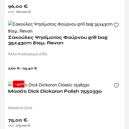
96,00
€
160,00
€
Σακούλες Ψησίματος Φούρνου grill bag
35x43cm 8τεμ. Revan
Άλλα Αναλώσιμα είδη
–
2,60
€
23,40
€
-40%
Μασάτι Dick Dickoron Polish 7550330
Μασάτια Dick
75,00
€
125,00
€