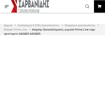
Αρχική
Αναλώσιμα & Είδη Κρεοπωλείου
Μαχαίρια κρεοπωλείου
Giesser Prime Line
Μαχαίρι ξεκοκαλίσματος γυριστό Prime Line 11250
13cm/15cm GIESSER MESSER