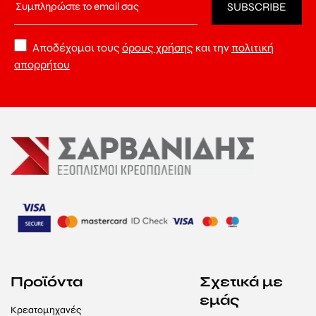
Αποδέχομαι τους
όρους χρήσης
και την
πολιτική
απορρήτου
Προϊόντα
Σχετικά με
εμάς
Κρεατομηχανές