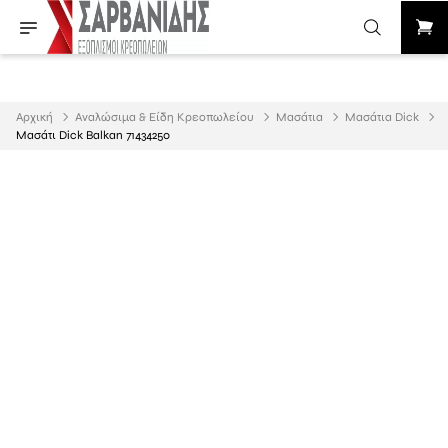
Αρχική
Αναλώσιμα & Είδη Κρεοπωλείου
Μασάτια
Μασάτια Dick
Μασάτι Dick Balkan 71434250