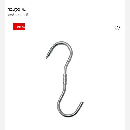
12,50
€
14,20
€
-20%