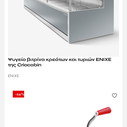
Ψυγείο βιτρίνα κρεάτων και τυριών ENIXE
της Criocabin
ENIXE
-24%