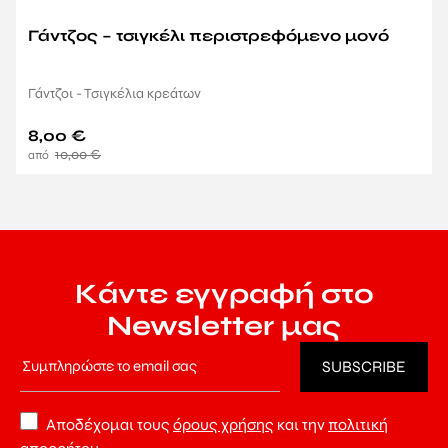
Γάντζος – τσιγκέλι περιστρεφόμενο μονό
Γάντζοι - Τσιγκέλια κρεάτων
8,00
€
10,00
€
Κάντε εγγραφή στο
Newsletter μας
Αποδέχομαι τους
όρους χρήσης
και την
πολιτική