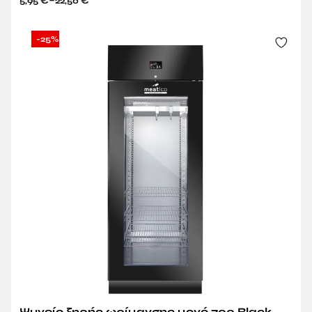
5,95
€
22,50
€
-25%
Ψυγείο ξηρής ωρίμανσης μονό 700 Black