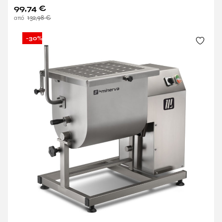
99,74
€
132,98
€
-30%