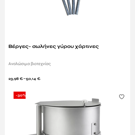
Βέργες- σωλήνες γύρου χάρτινες
Aναλώσιμα βιοτεχνίας
–
23,98
€
50,14
€
-30%