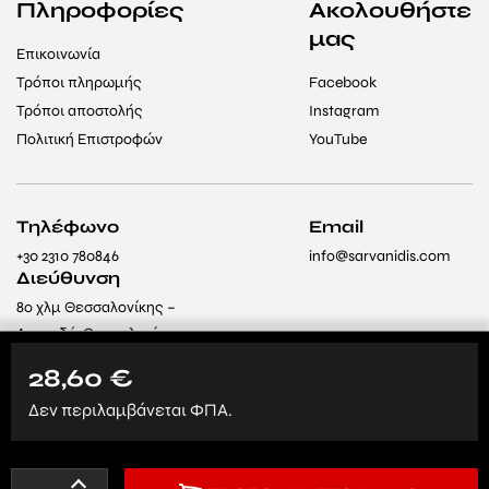
Πληροφορίες
Ακολουθήστε
μας
Επικοινωνία
Τρόποι πληρωμής
Facebook
Τρόποι αποστολής
Instagram
Πολιτική Επιστροφών
YouTube
Τηλέφωνο
Email
+30 2310 780846
info@sarvanidis.com
Διεύθυνση
8ο χλμ Θεσσαλονίκης –
Λαγκαδά, Θεσσαλονίκη
564 29 (Δίπλα στο
28,60
€
Ίδρυμα «Άγιος
Δεν περιλαμβάνεται ΦΠΑ.
Παντελεήμονας»)
All rights reserved © 2024
Created by 3ds