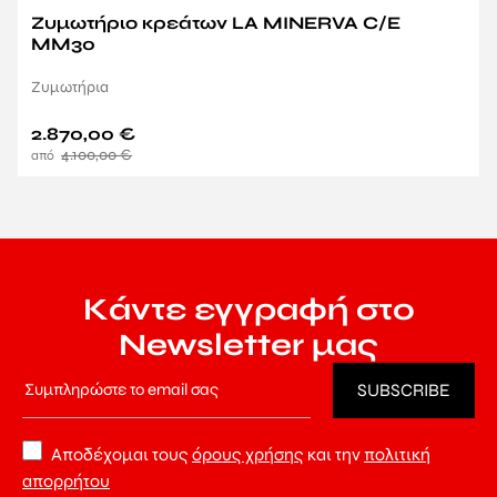
Ζυμωτήριο κρεάτων LA MINERVA C/E
MM30
Ζυμωτήρια
2.870,00
€
4.100,00
€
Κάντε εγγραφή στο
Newsletter μας
Αποδέχομαι τους
όρους χρήσης
και την
πολιτική
απορρήτου