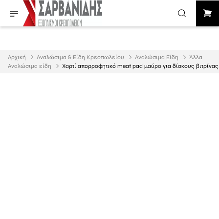
Αρχική
Αναλώσιμα & Είδη Κρεοπωλείου
Αναλώσιμα Είδη
Άλλα
Αναλώσιμα είδη
Χαρτί απορροφητικό meat pad μαύρο για δίσκους βιτρίνας