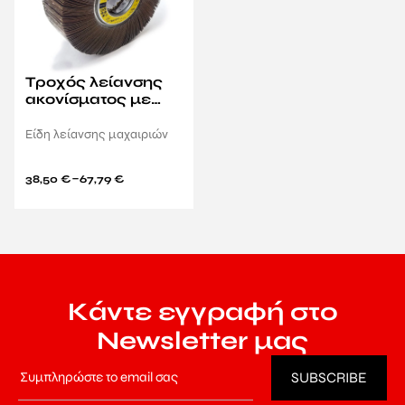
Τροχός λείανσης
ακονίσματος με
σμυριδόχαρτα
SM611
Είδη λείανσης μαχαιριών
–
38,50
€
67,79
€
Κάντε εγγραφή στο
Newsletter μας