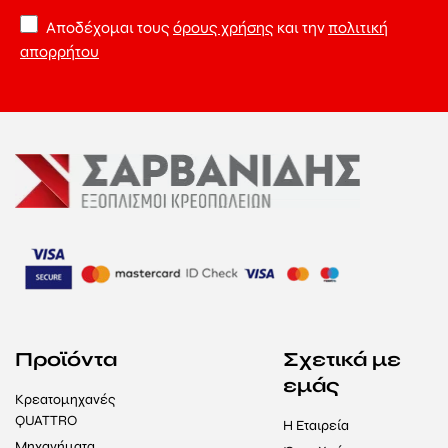
Αποδέχομαι τους
όρους χρήσης
και την
πολιτική
απορρήτου
Προϊόντα
Σχετικά με
εμάς
Κρεατομηχανές
QUATTRO
Η Εταιρεία
Μηχανήματα