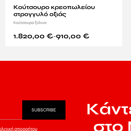
Κούτσουρο κρεοπωλείου
στρογγυλό οξιάς
Κούτσουρα ξύλινα
1.820,00
€
910,00
€
–
Κάντ
στο 
ολιτική απορρήτου