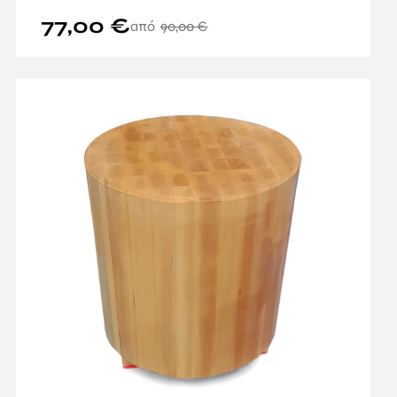
77,00
€
90,00
€