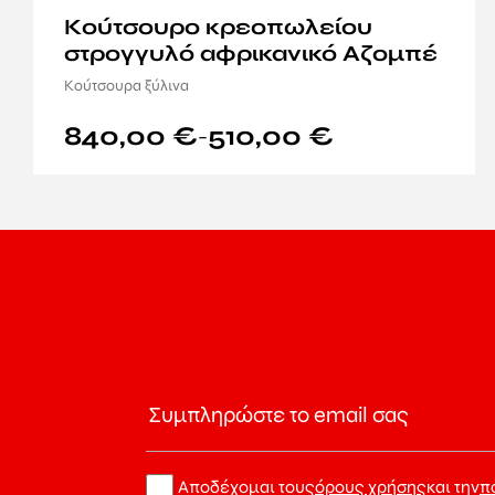
Κούτσουρο κρεοπωλείου
στρογγυλό αφρικανικό Αζομπέ
Κούτσουρα ξύλινα
840,00
€
510,00
€
–
Αποδέχομαι τους
όρους χρήσης
και την
π