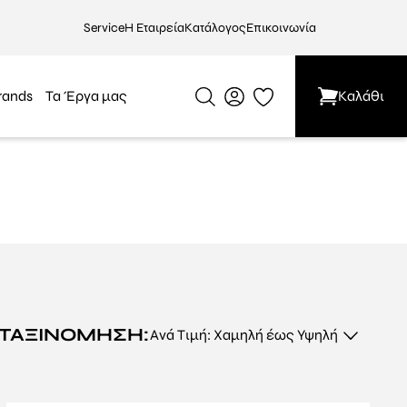
Service
Η Εταιρεία
Κατάλογος
Επικοινωνία
rands
Τα Έργα μας
Καλάθι
ΤΑΞΙΝΌΜΗΣΗ: